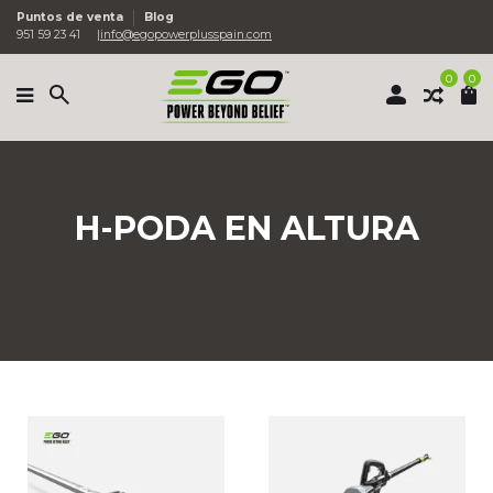
Puntos de venta
Blog
951 59 23 41
info@egopowerplusspain.com
0
0
H-PODA EN ALTURA