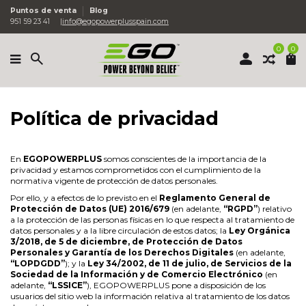
Puntos de venta
Blog
951 59 23 41
info@egopowerplusspain.com
0
0
Política de privacidad
En
EGOPOWERPLUS
somos conscientes de la importancia de la
privacidad y estamos comprometidos con el cumplimiento de la
normativa vigente de protección de datos personales.
Por ello, y a efectos de lo previsto en el
Reglamento General de
Protección de Datos (UE) 2016/679
(en adelante,
“RGPD”
) relativo
a la protección de las personas físicas en lo que respecta al tratamiento de
datos personales y a la libre circulación de estos datos; la
Ley Orgánica
3/2018, de 5 de diciembre, de Protección de Datos
Personales y Garantía de los Derechos Digitales
(en adelante,
“LOPDGDD”
); y la
Ley 34/2002, de 11 de julio, de Servicios de la
Sociedad de la Información y de Comercio Electrónico
(en
adelante,
“LSSICE”
), EGOPOWERPLUS pone a disposición de los
usuarios del sitio web la información relativa al tratamiento de los datos