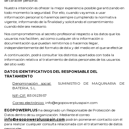
de carácter personal.
Nuestra intención es ofrecer la mejor experiencia posible garantizando en
todo momento la seguridad. Por ello, cuando vayamos a usar
información personal lo haremos siempre cumpliendo la normativa
vigente, informando de la finalidad y solicitando el consentimiento
cuando éste sea necesario.
Nos comprometemos al secreto profesional respecto a los datos que los
usuarios nos faciliten, así como cualquier otra información o
documentación que puedan remitirnos o hacernos llegar,
independientemente del formato de ésta y del medio en el que se efectúe
A continuación, podrá consultar los distintos apartados con toda la
información relativa al tratamiento de datos personales de los usuarios
del sitio web:
DATOS IDENTIFICATIVOS DEL RESPONSABLE DEL
TRATAMIENTO
Denominación social:
SUMINISTRO DE MAQUINARIA DE
BATERIA, S.L.
NIF-CIF:
B30923957
Correo electrónico:
info@egopowerplusspain.com
EGOPOWERPLUS
ha designado un Responsable de Protección de
Datos dentro de su organización. Mediante el correo
info@egopowerplusspain.com
podrán ponerse en contacto con él
para realizar cualquier consulta relacionada con el tratamiento de datos
personales.