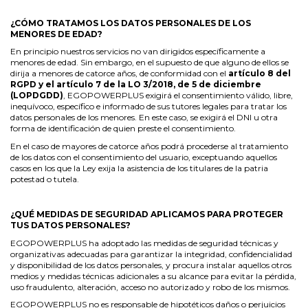
¿CÓMO TRATAMOS LOS DATOS PERSONALES DE LOS
MENORES DE EDAD?
En principio nuestros servicios no van dirigidos específicamente a
menores de edad. Sin embargo, en el supuesto de que alguno de ellos se
dirija a menores de catorce años, de conformidad con el
artículo 8 del
RGPD y el artículo 7 de la LO 3/2018, de 5 de diciembre
(LOPDGDD)
, EGOPOWERPLUS exigirá el consentimiento válido, libre,
inequívoco, específico e informado de sus tutores legales para tratar los
datos personales de los menores. En este caso, se exigirá el DNI u otra
forma de identificación de quien preste el consentimiento.
En el caso de mayores de catorce años podrá procederse al tratamiento
de los datos con el consentimiento del usuario, exceptuando aquellos
casos en los que la Ley exija la asistencia de los titulares de la patria
potestad o tutela.
¿QUÉ MEDIDAS DE SEGURIDAD APLICAMOS PARA PROTEGER
TUS DATOS PERSONALES?
EGOPOWERPLUS ha adoptado las medidas de seguridad técnicas y
organizativas adecuadas para garantizar la integridad, confidencialidad
y disponibilidad de los datos personales, y procura instalar aquellos otros
medios y medidas técnicas adicionales a su alcance para evitar la pérdida,
uso fraudulento, alteración, acceso no autorizado y robo de los mismos.
EGOPOWERPLUS no es responsable de hipotéticos daños o perjuicios