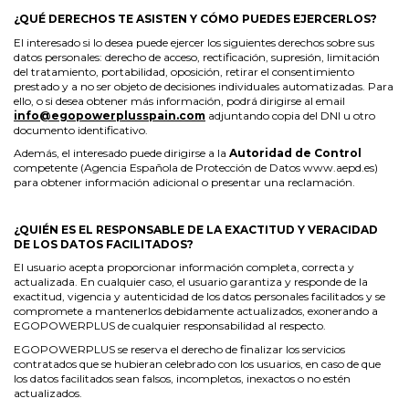
¿QUÉ DERECHOS TE ASISTEN Y CÓMO PUEDES EJERCERLOS?
El interesado si lo desea puede ejercer los siguientes derechos sobre sus
datos personales: derecho de acceso, rectificación, supresión, limitación
del tratamiento, portabilidad, oposición, retirar el consentimiento
prestado y a no ser objeto de decisiones individuales automatizadas. Para
ello, o si desea obtener más información, podrá dirigirse al email
info@egopowerplusspain.com
adjuntando copia del DNI u otro
documento identificativo.
Además, el interesado puede dirigirse a la
Autoridad de Control
competente
(Agencia Española de Protección de Datos
www.aepd.es
)
para obtener información adicional o presentar una reclamación.
¿QUIÉN ES EL RESPONSABLE DE LA EXACTITUD Y VERACIDAD
DE LOS DATOS FACILITADOS?
El usuario acepta proporcionar información completa, correcta y
actualizada. En cualquier caso, el usuario garantiza y responde de la
exactitud, vigencia y autenticidad de los datos personales facilitados y se
compromete a mantenerlos debidamente actualizados, exonerando a
EGOPOWERPLUS de cualquier responsabilidad al respecto.
EGOPOWERPLUS se reserva el derecho de finalizar los servicios
contratados que se hubieran celebrado con los usuarios, en caso de que
los datos facilitados sean falsos, incompletos, inexactos o no estén
actualizados.