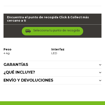
Encuentra el punto de recogida Click & Collect más
cercano a ti
airport_shuttle
Selecciona tu punto de recogida
Peso
Interfaz
4 kg
LED
GARANTÍAS
¿QUÉ INCLUYE?
ENVÍO Y DEVOLUCIONES