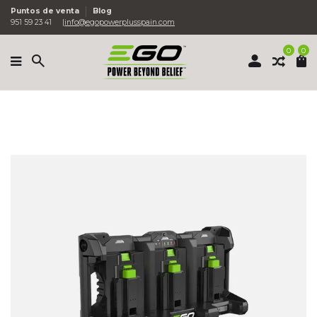
Puntos de venta
Blog
951 59 23 41
info@egopowerplusspain.com
0
0