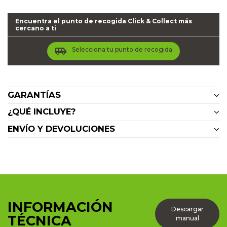
Encuentra el punto de recogida Click & Collect más
cercano a ti
airport_shuttle
Selecciona tu punto de recogida
GARANTÍAS
¿QUÉ INCLUYE?
ENVÍO Y DEVOLUCIONES
INFORMACIÓN
Descargar
TÉCNICA
manual