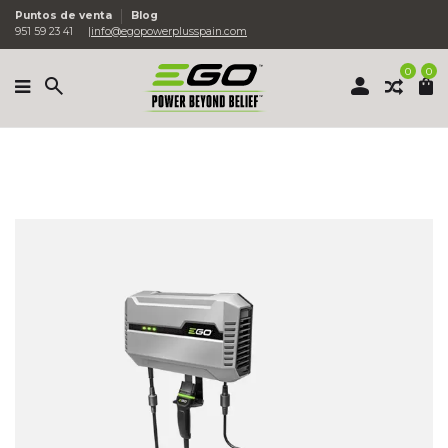
Puntos de venta
Blog
951 59 23 41
info@egopowerplusspain.com
0
0