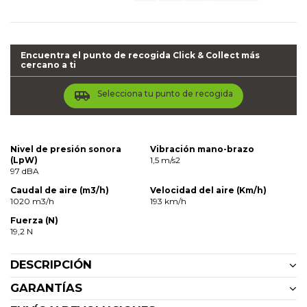
Encuentra el punto de recogida Click & Collect más
cercano a ti
airport_shuttle
Selecciona tu punto de recogida
Nivel de presión sonora
Vibración mano-brazo
(LpW)
1,5 m/s2
97 dBA
Caudal de aire (m3/h)
Velocidad del aire (Km/h)
1020 m3/h
193 km/h
Fuerza (N)
19,2 N
DESCRIPCIÓN
GARANTÍAS