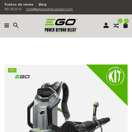
Puntos de venta
Blog
951 59 23 41
info@egopowerplusspain.com
0
0
-25%