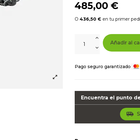
485,00 €
O
436,50 €
en tu primer pedi
Añadir al ca
Pago seguro garantizado
Encuentra el punto de
airport_shuttle
S