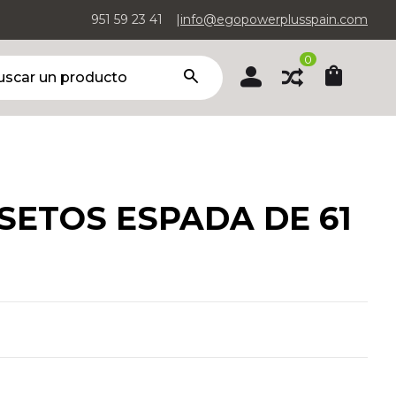
951 59 23 41
info@egopowerplusspain.com
0
SETOS ESPADA DE 61