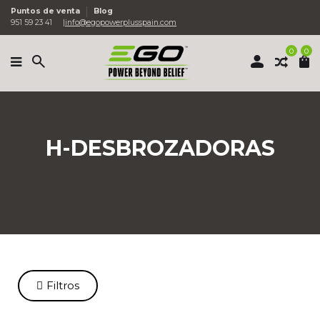
Puntos de venta
Blog
951 59 23 41
info@egopowerplusspain.com
0
0
H-DESBROZADORAS
Filtros