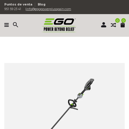
Puntos de venta
Blog
951 59 23 41
info@egopowerplusspain.com
0
0