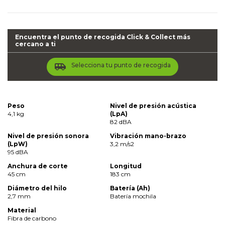
Encuentra el punto de recogida Click & Collect más
cercano a ti
airport_shuttle
Selecciona tu punto de recogida
Peso
Nivel de presión acústica
4,1 kg
(LpA)
82 dBA
Nivel de presión sonora
Vibración mano-brazo
(LpW)
3,2 m/s2
95 dBA
Anchura de corte
Longitud
45 cm
183 cm
Diámetro del hilo
Batería (Ah)
2,7 mm
Batería mochila
Material
Fibra de carbono