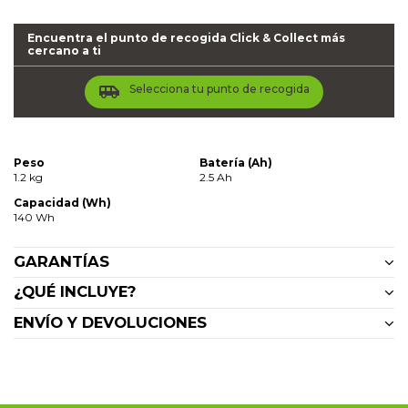
Encuentra el punto de recogida Click & Collect más
cercano a ti
airport_shuttle
Selecciona tu punto de recogida
Peso
Batería (Ah)
1.2 kg
2.5 Ah
Capacidad (Wh)
140 Wh
GARANTÍAS
¿QUÉ INCLUYE?
ENVÍO Y DEVOLUCIONES