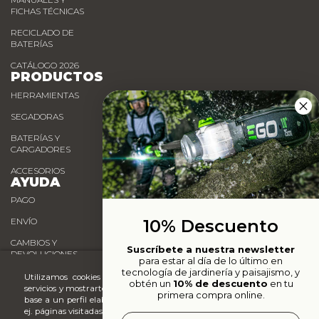
FICHAS TÉCNICAS
RECICLADO DE
BATERÍAS
CATÁLOGO 2026
PRODUCTOS
HERRAMIENTAS
SEGADORAS
BATERÍAS Y
CARGADORES
ACCESORIOS
AYUDA
PAGO
10% Descuento
ENVÍO
CAMBIOS Y
Suscríbete a nuestra newsletter
DEVOLUCIONES
para estar al día de lo último en
tecnología de jardinería y paisajismo, y
Utilizamos cookies propias y de terceros para analizar nuestros
obtén un
10% de descuento
en tu
PUNTOS DE VENTA
servicios y mostrarte publicidad relacionada con tus preferencias en
primera compra online.
base a un perfil elaborado a partir de tus hábitos de navegación (p.
ej. páginas visitadas). Puedes obtener más información y configurar
Email