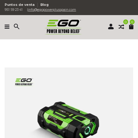
Puntos de venta
Blog
951 59 23 41
info@egopowerplusspain.com
0
0