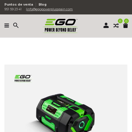
Puntos de venta
Blog
951 59 23 41
info@egopowerplusspain.com
0
0