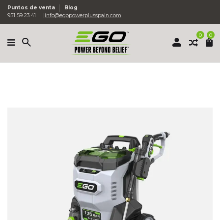
Puntos de venta
Blog
951 59 23 41
info@egopowerplusspain.com
0
0