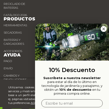
RECICLADO DE
BATERÍAS
CATÁLOGO 2026
PRODUCTOS
HERRAMIENTAS
SEGADORAS
BATERÍAS Y
CARGADORES
ACCESORIOS
AYUDA
PAGO
10% Descuento
ENVÍO
CAMBIOS Y
Suscríbete a nuestra newsletter
DEVOLUCIONES
para estar al día de lo último en
tecnología de jardinería y paisajismo, y
Utilizamos cookies propias y de terceros para analizar nuestros
obtén un
10% de descuento
en tu
PUNTOS DE VENTA
servicios y mostrarte publicidad relacionada con tus preferencias en
primera compra online.
base a un perfil elaborado a partir de tus hábitos de navegación (p.
ej. páginas visitadas). Puedes obtener más información y configurar
Email
tus preferencias
AQUÍ
.