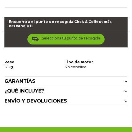
Encuentra el punto de recogida Click & Collect más
cercano a ti
airport_shuttle
Selecciona tu punto de recogida
Peso
Tipo de motor
17 kg
Sin escobillas
GARANTÍAS
¿QUÉ INCLUYE?
ENVÍO Y DEVOLUCIONES